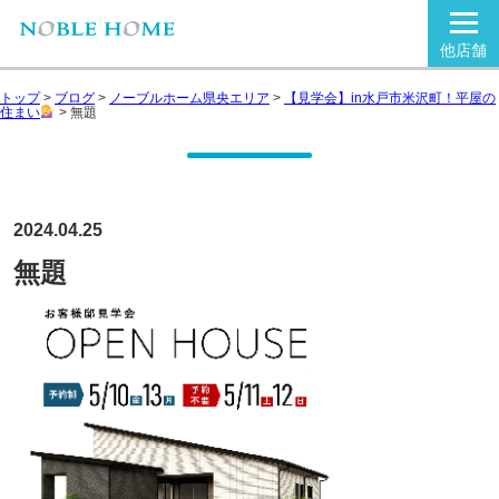
他店舗
トップ
>
ブログ
>
ノーブルホーム県央エリア
>
【見学会】in水戸市米沢町！平屋の
住まい
>
無題
2024.04.25
無題