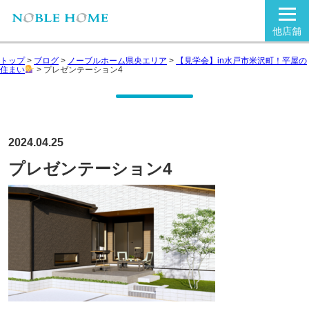
他店舗
トップ
>
ブログ
>
ノーブルホーム県央エリア
>
【見学会】in水戸市米沢町！平屋の
住まい
>
プレゼンテーション4
2024.04.25
プレゼンテーション4