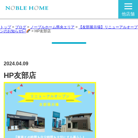
他店舗
トップ
>
ブログ
>
ノーブルホーム県央エリア
>
【友部展示場】リニューアルオープ
ンのお知らせ🏳‍
>
HP友部店
2024.04.09
HP友部店