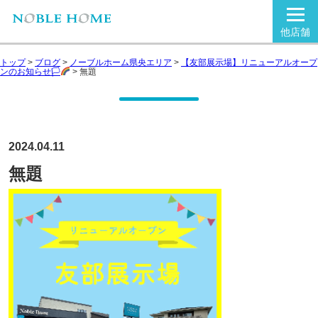
他店舗
トップ
>
ブログ
>
ノーブルホーム県央エリア
>
【友部展示場】リニューアルオープ
ンのお知らせ🏳‍
>
無題
2024.04.11
無題