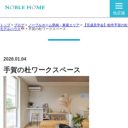
他店舗
トップ
>
ブログ
>
ノーブルホーム県南・東葛エリア
>
【完成見学会】柏市手賀の杜
モデルハウス
>
手賀の杜ワークスペース
2026.01.04
手賀の杜ワークスペース