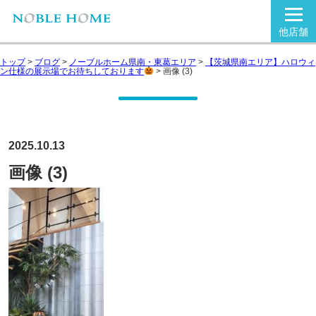
他店舗
トップ
>
ブログ
>
ノーブルホーム県南・東葛エリア
>
【茨城県南エリア】ハロウィ
ン仕様の展示場でお待ちしております
>
画像 (3)
2025.10.13
画像 (3)