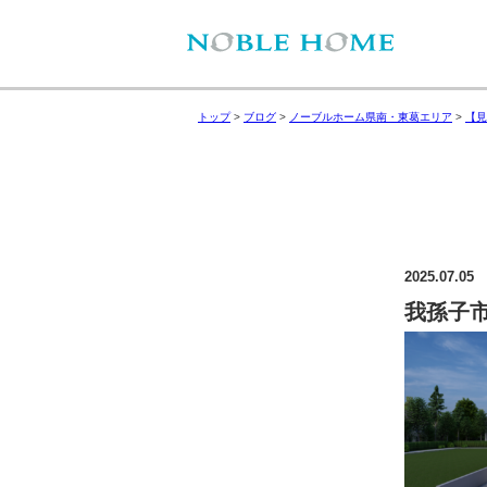
トップ
>
ブログ
>
ノーブルホーム県南・東葛エリア
>
【見
2025.07.05
我孫子市