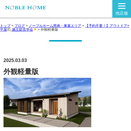
他店舗
トップ
>
ブログ
>
ノーブルホーム県南・東葛エリア
>
【予約不要！】アウトドア×
平屋
施主邸見学会
>
外観軽量版
2025.03.03
外観軽量版