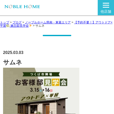
他店舗
トップ
>
ブログ
>
ノーブルホーム県南・東葛エリア
>
【予約不要！】アウトドア×
平屋
施主邸見学会
>
サムネ
2025.03.03
サムネ