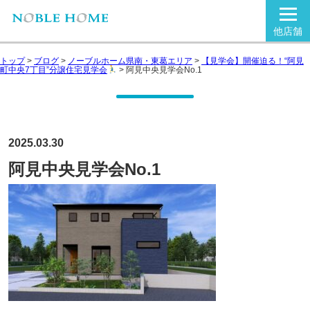
他店舗
トップ
>
ブログ
>
ノーブルホーム県南・東葛エリア
>
【見学会】開催迫る！“阿見
町中央7丁目”分譲住宅見学会
>
阿見中央見学会No.1
2025.03.30
阿見中央見学会No.1