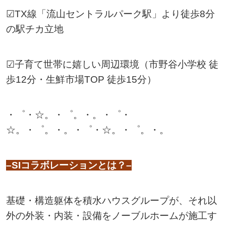
☑TX線「流山セントラルパーク駅」より徒歩8分
の駅チカ立地
☑子育て世帯に嬉しい周辺環境（市野谷小学校 徒
歩12分・生鮮市場TOP 徒歩15分）
・゜・☆。・゜。・。・゜・
☆。・゜。・。・゜・☆。・゜。・。
–SIコラボレーションとは？–
基礎・構造躯体を積水ハウスグループが、それ以
外の外装・内装・設備をノーブルホームが施工す