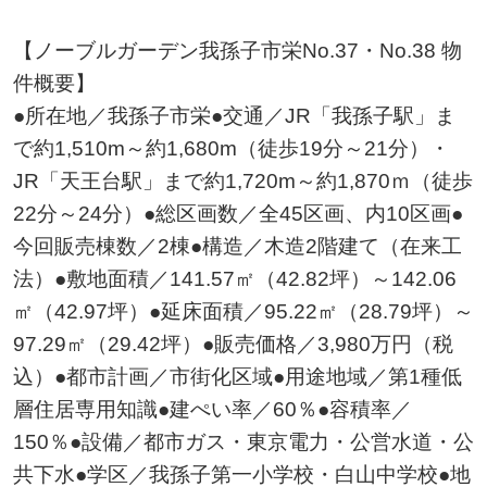
【ノーブルガーデン我孫子市栄No.37・No.38 物
件概要】
●所在地／我孫子市栄●交通／JR「我孫子駅」ま
で約1,510m～約1,680m（徒歩19分～21分）・
JR「天王台駅」まで約1,720m～約1,870ｍ（徒歩
22分～24分）●総区画数／全45区画、内10区画●
今回販売棟数／2棟●構造／木造2階建て（在来工
法）●敷地面積／141.57㎡（42.82坪）～142.06
㎡（42.97坪）●延床面積／95.22㎡（28.79坪）～
97.29㎡（29.42坪）●販売価格／3,980万円（税
込）●都市計画／市街化区域●用途地域／第1種低
層住居専用知識●建ぺい率／60％●容積率／
150％●設備／都市ガス・東京電力・公営水道・公
共下水●学区／我孫子第一小学校・白山中学校●地