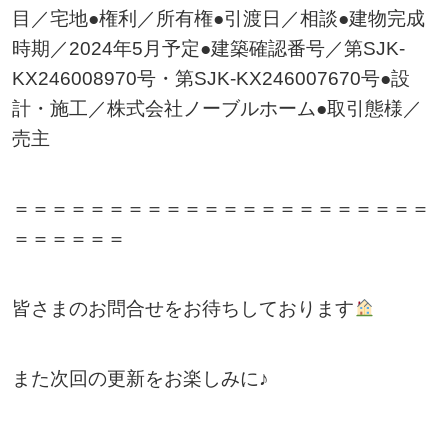
目／宅地●権利／所有権●引渡日／相談●建物完成
時期／2024年5月予定●建築確認番号／第SJK-
KX246008970号・第SJK-KX246007670号●設
計・施工／株式会社ノーブルホーム●取引態様／
売主
＝＝＝＝＝＝＝＝＝＝＝＝＝＝＝＝＝＝＝＝＝＝
＝＝＝＝＝＝
皆さまのお問合せをお待ちしております
また次回の更新をお楽しみに♪