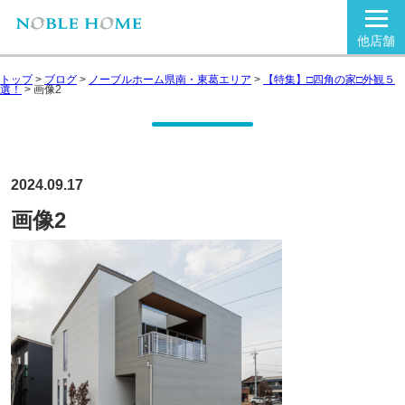
他店舗
トップ
>
ブログ
>
ノーブルホーム県南・東葛エリア
>
【特集】□四角の家□外観５
選！
>
画像2
2024.09.17
画像2