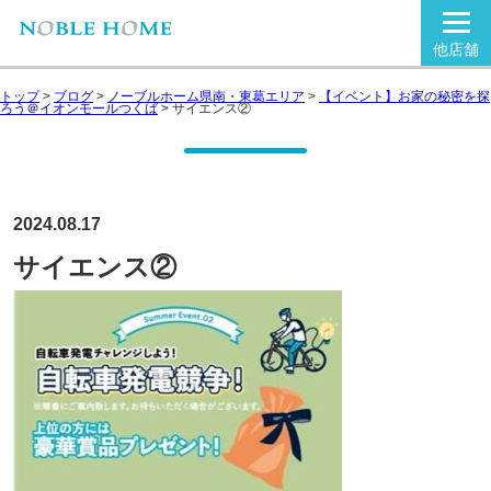
他店舗
トップ
>
ブログ
>
ノーブルホーム県南・東葛エリア
>
【イベント】お家の秘密を探
ろう＠イオンモールつくば
>
サイエンス②
2024.08.17
サイエンス②