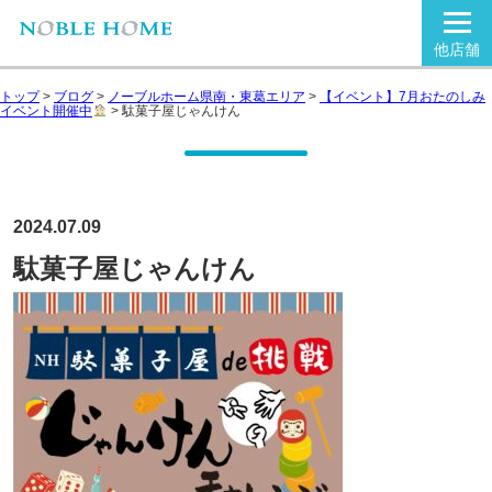
他店舗
トップ
>
ブログ
>
ノーブルホーム県南・東葛エリア
>
【イベント】7月おたのしみ
イベント開催中
>
駄菓子屋じゃんけん
2024.07.09
駄菓子屋じゃんけん