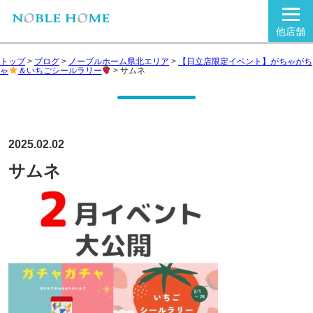
他店舗
トップ
>
ブログ
>
ノーブルホーム県北エリア
>
【日立店限定イベント】がちゃがち
ゃ
＆いちごシールラリー
>
サムネ
2025.02.02
サムネ