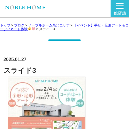
他店舗
トップ
>
ブログ
>
ノーブルホーム県北エリア
>
【イベント】手形・足形アート＆コ
ーディネート体験
>
スライド3
2025.01.27
スライド3