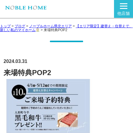
他店舗
トップ
>
ブログ
>
ノーブルホーム県北エリア
>
【エリア限定】建替え・住替えで、
新しい私のマイホーム
>
来場特典POP2
2024.03.31
来場特典POP2