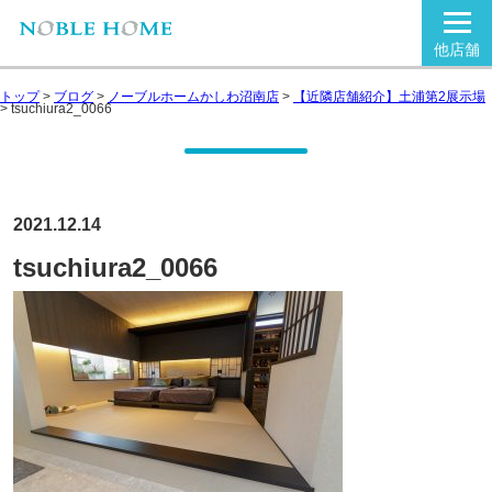
他店舗
トップ
>
ブログ
>
ノーブルホームかしわ沼南店
>
【近隣店舗紹介】土浦第2展示場
>
tsuchiura2_0066
2021.12.14
tsuchiura2_0066