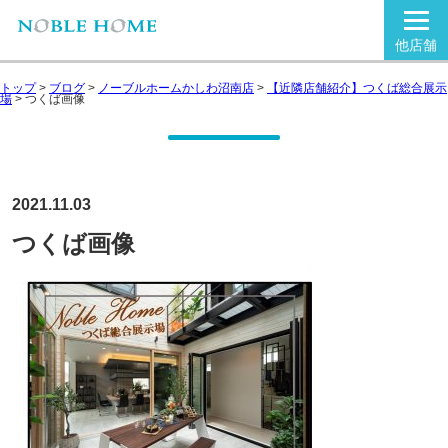
他店舗
トップ
>
ブログ
>
ノーブルホームかしわ沼南店
>
【近隣店舗紹介】つくば総合展示
場
>
つくば画像
2021.11.03
つくば画像