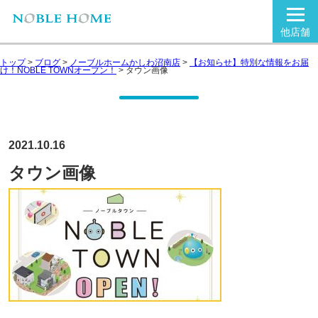
他店舗
トップ
>
ブログ
>
ノーブルホームかしわ沼南店
>
【お知らせ】特別な情報をお届
け！NOBLE TOWNオープン！
>
タウン画像
2021.10.16
タウン画像