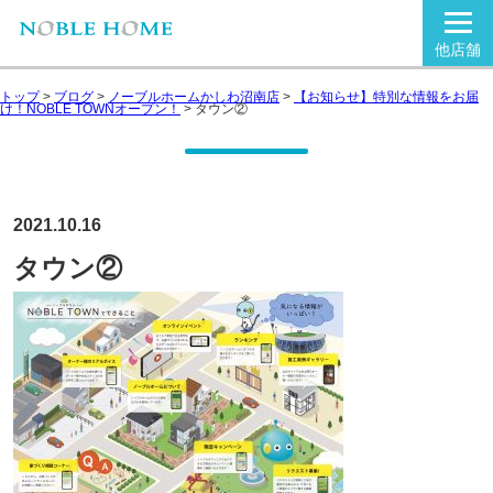
他店舗
トップ
>
ブログ
>
ノーブルホームかしわ沼南店
>
【お知らせ】特別な情報をお届
け！NOBLE TOWNオープン！
>
タウン②
2021.10.16
タウン②