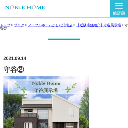
他店舗
トップ
>
ブログ
>
ノーブルホームかしわ沼南店
>
【近隣店舗紹介】守谷展示場
>
守
谷②
2021.09.14
守谷②