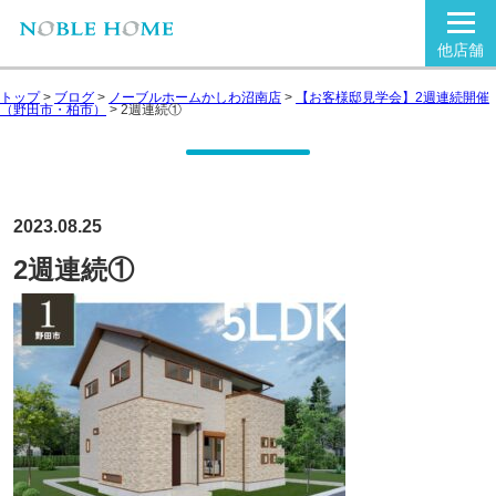
他店舗
トップ
>
ブログ
>
ノーブルホームかしわ沼南店
>
【お客様邸見学会】2週連続開催
（野田市・柏市）
>
2週連続①
2023.08.25
2週連続①