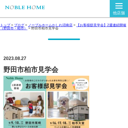
他店舗
トップ
>
ブログ
>
ノーブルホームかしわ沼南店
>
【お客様邸見学会】2週連続開催
（野田市・柏市）
>
野田市柏市見学会
2023.08.27
野田市柏市見学会