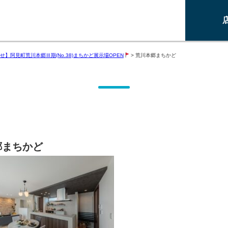
せ】阿見町荒川本郷Ⅲ期(No.38)まちかど展示場OPEN
>
荒川本郷まちかど
郷まちかど