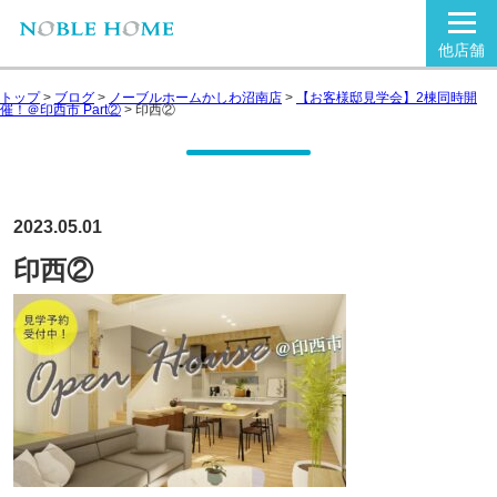
他店舗
トップ
>
ブログ
>
ノーブルホームかしわ沼南店
>
【お客様邸見学会】2棟同時開
催！＠印西市 Part②
>
印西②
2023.05.01
印西②