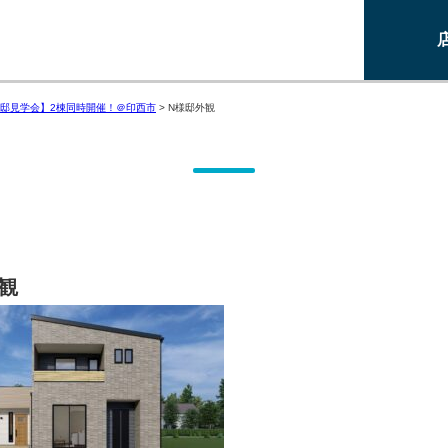
邸見学会】2棟同時開催！＠印西市
>
N様邸外観
観