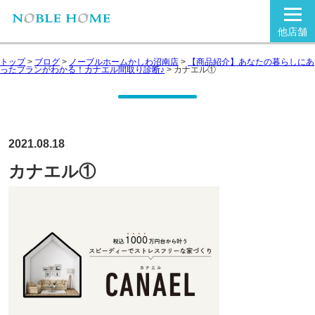
他店舗
トップ
>
ブログ
>
ノーブルホームかしわ沼南店
>
【商品紹介】あなたの暮らしにあ
ったプランがわかる！カナエル間取り診断♪
>
カナエル①
2021.08.18
カナエル①