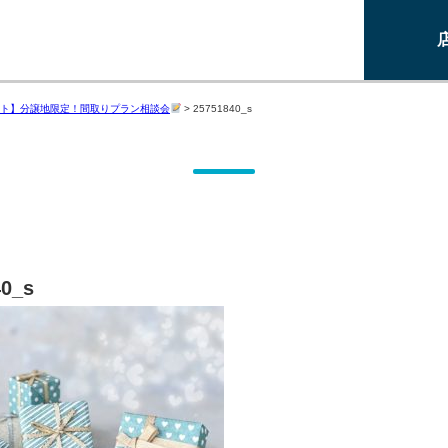
ト】分譲地限定！間取りプラン相談会
>
25751840_s
40_s