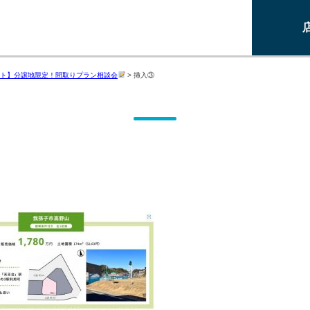
ト】分譲地限定！間取りプラン相談会
>
挿入③