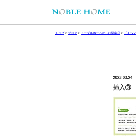
トップ
>
ブログ
>
ノーブルホームかしわ沼南店
>
【イベン
2023.03.24
挿入③