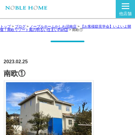
他店舗
トップ
>
ブログ
>
ノーブルホームかしわ沼南店
>
【お客様邸見学会】いよいよ開
催！南欧リゾート風の明るい住まいPart③
>
南欧①
2023.02.25
南欧①