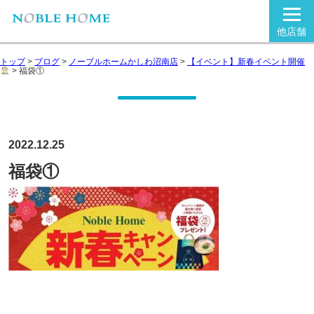
他店舗
トップ
>
ブログ
>
ノーブルホームかしわ沼南店
>
【イベント】新春イベント開催
>
福袋①
2022.12.25
福袋①