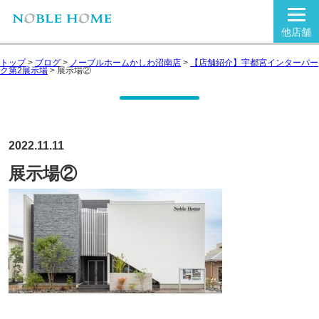
他店舗
トップ
>
ブログ
>
ノーブルホームかしわ沼南店
>
【店舗紹介】宇都宮インターパー
ク第2展示場
>
展示場②
2022.11.11
展示場②