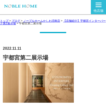
他店舗
トップ
>
ブログ
>
ノーブルホームかしわ沼南店
>
【店舗紹介】宇都宮インターパー
ク第2展示場
>
宇都宮第二展示場
2022.11.11
宇都宮第二展示場