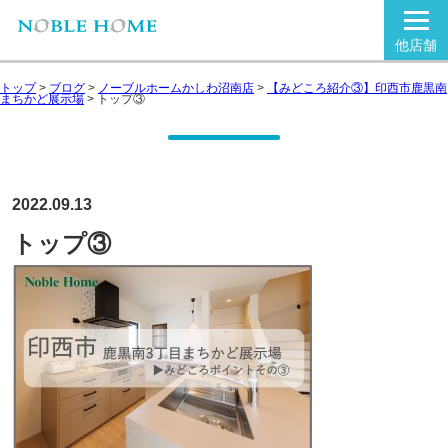
他店舗
トップ
>
ブログ
>
ノーブルホームかしわ沼南店
>
【みどころ紹介③】印西市鹿黒南
まちかど展示場
>
トップ③
2022.09.13
トップ③