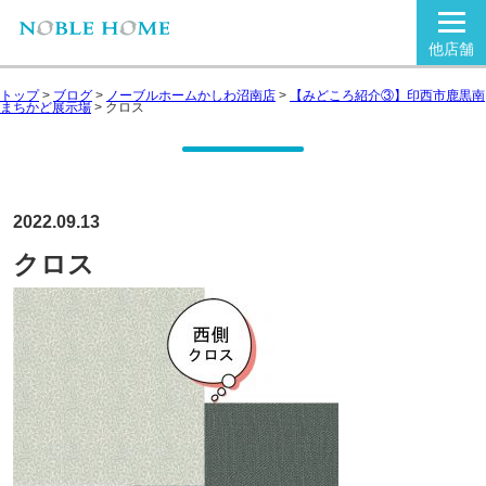
他店舗
トップ
>
ブログ
>
ノーブルホームかしわ沼南店
>
【みどころ紹介③】印西市鹿黒南
まちかど展示場
>
クロス
2022.09.13
クロス