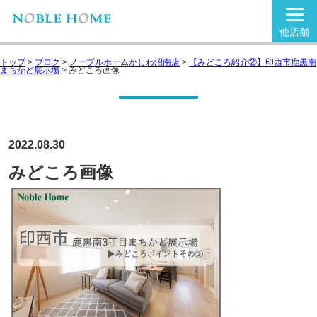
他店舗
トップ
>
ブログ
>
ノーブルホームかしわ沼南店
>
【みどころ紹介②】印西市鹿黒南
まちかど展示場
>
みどころ画像
2022.08.30
みどころ画像