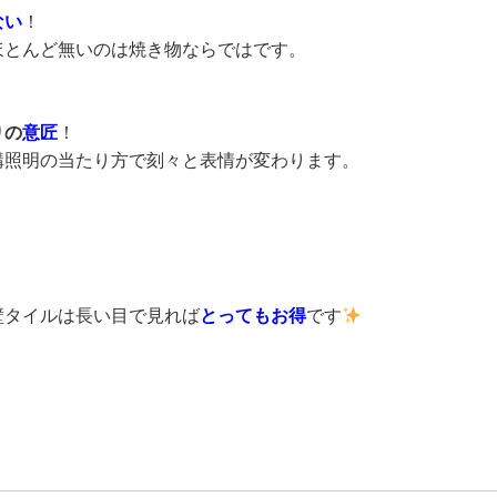
ない
！
ほとんど無いのは焼き物ならではです。
りの
意匠
！
構照明の当たり方で刻々と表情が変わります。
壁タイルは長い目で見れば
とってもお得
です