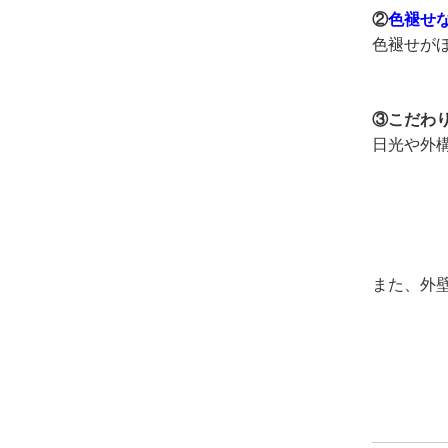
②
色褪せ
色褪せが
③こだわ
日光や外
また、外