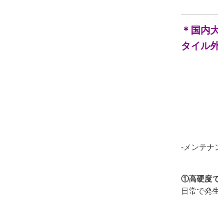
＊国内
タイル
-メンテ
①高硬度
日常で発