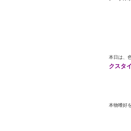
本日は、
クスタ
本物嗜好