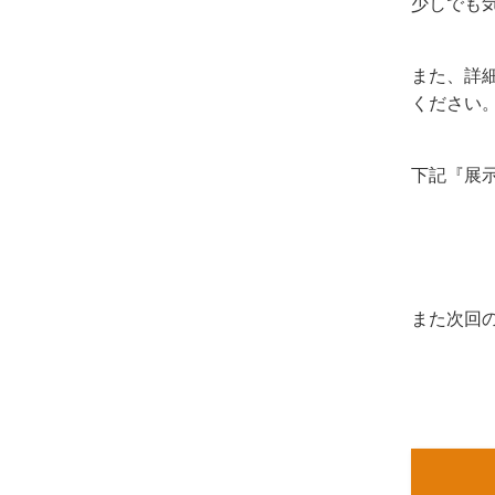
少しでも
また、詳
ください
下記『展
また次回