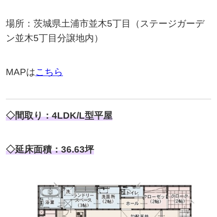
場所：茨城県土浦市並木5丁目（ステージガーデ
ン並木5丁目分譲地内）
MAPは
こちら
◇間取り：4LDK/L型平屋
◇延床面積：36.63坪