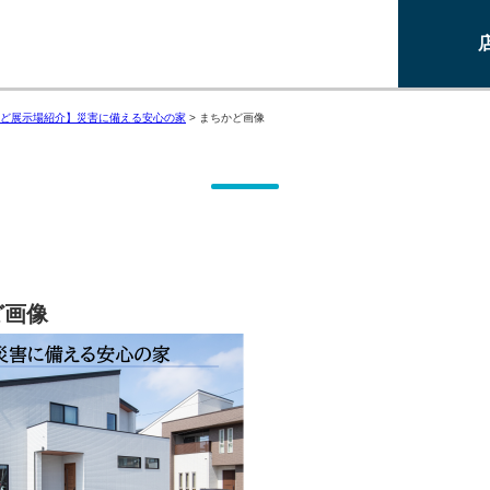
ど展示場紹介】災害に備える安心の家
>
まちかど画像
ど画像