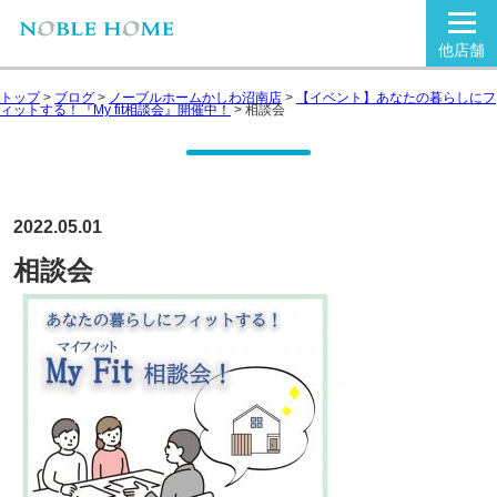
他店舗
トップ
>
ブログ
>
ノーブルホームかしわ沼南店
>
【イベント】あなたの暮らしにフ
ィットする！『My fit相談会』開催中！
>
相談会
2022.05.01
相談会