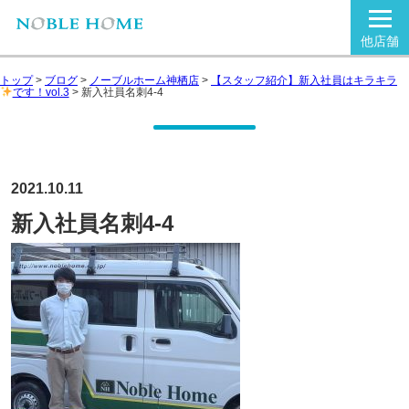
他店舗
トップ
>
ブログ
>
ノーブルホーム神栖店
>
【スタッフ紹介】新入社員はキラキラ
です！vol.3
>
新入社員名刺4-4
2021.10.11
新入社員名刺4-4