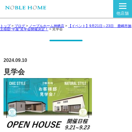
他店舗
トップ
>
ブログ
>
ノーブルホーム神栖店
>
【イベント】9月21日～23日 鹿嶋市施
主様邸“平屋”見学会開催決定！
>
見学会
2024.09.10
見学会