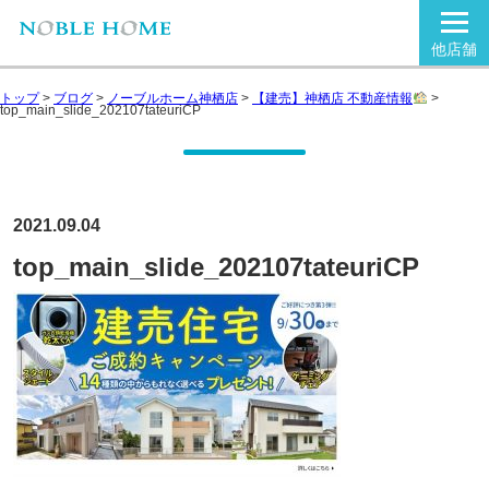
他店舗
トップ
>
ブログ
>
ノーブルホーム神栖店
>
【建売】神栖店 不動産情報
>
top_main_slide_202107tateuriCP
2021.09.04
top_main_slide_202107tateuriCP