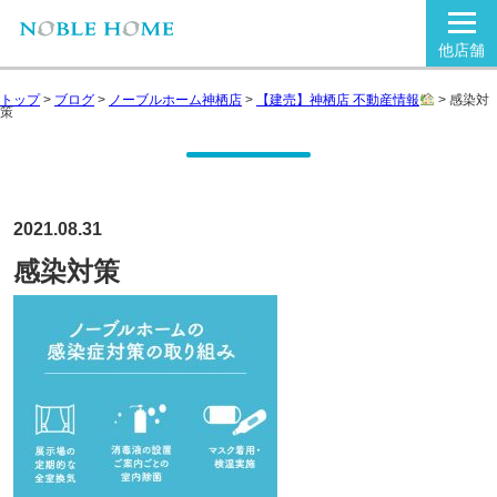
他店舗
トップ
>
ブログ
>
ノーブルホーム神栖店
>
【建売】神栖店 不動産情報
>
感染対
策
2021.08.31
感染対策