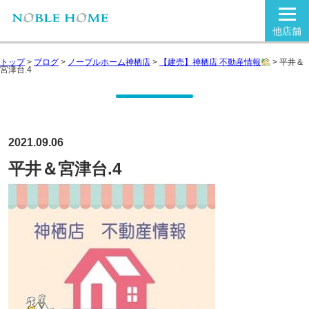
他店舗
トップ
>
ブログ
>
ノーブルホーム神栖店
>
【建売】神栖店 不動産情報
>
平井＆
宮津台.4
2021.09.06
平井＆宮津台.4