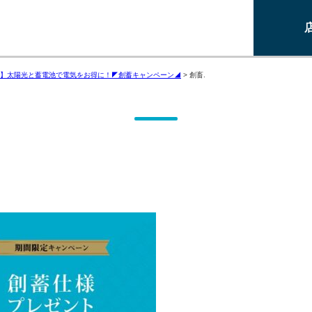
】太陽光と蓄電池で電気をお得に！◤創蓄キャンペーン◢
>
創畜.