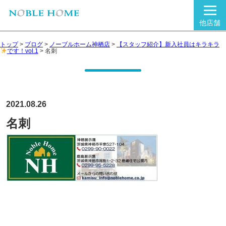
他店舗
トップ
>
ブログ
>
ノーブルホーム神栖店
>
【スタッフ紹介】新入社員はキラキラ
です！vol.1
>
名刺
2021.08.26
名刺