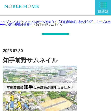
他店舗
トップ
>
ブログ
>
ノーブルホーム神栖店
>
【不動産情報】鹿島小学区～ノーブルガ
ーデン宮中鹿島小Ⅲ期～
>
知手前野サムネイル
2023.07.30
知手前野サムネイル